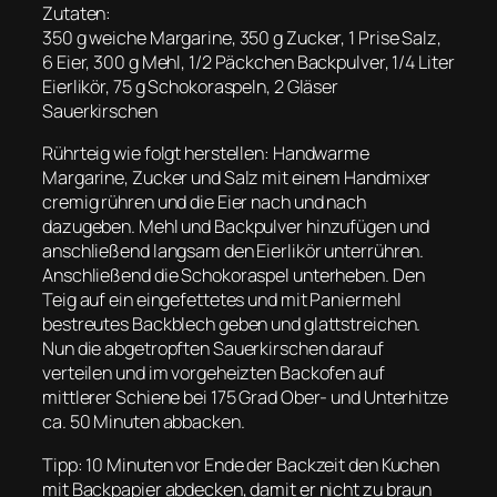
Zutaten:
350 g weiche Margarine, 350 g Zucker, 1 Prise Salz,
6 Eier, 300 g Mehl, 1/2 Päckchen Backpulver, 1/4 Liter
Eierlikör, 75 g Schokoraspeln, 2 Gläser
Sauerkirschen
Rührteig wie folgt herstellen: Handwarme
Margarine, Zucker und Salz mit einem Handmixer
cremig rühren und die Eier nach und nach
dazugeben. Mehl und Backpulver hinzufügen und
anschließend langsam den Eierlikör unterrühren.
Anschließend die Schokoraspel unterheben. Den
Teig auf ein eingefettetes und mit Paniermehl
bestreutes Backblech geben und glattstreichen.
Nun die abgetropften Sauerkirschen darauf
verteilen und im vorgeheizten Backofen auf
mittlerer Schiene bei 175 Grad Ober- und Unterhitze
ca. 50 Minuten abbacken.
Tipp: 10 Minuten vor Ende der Backzeit den Kuchen
mit Backpapier abdecken, damit er nicht zu braun