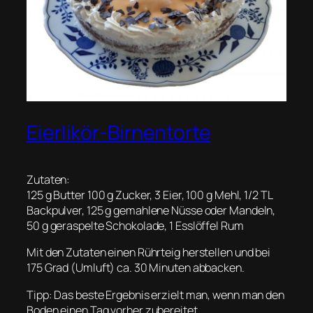
Eierlikör-Birnentorte
Zutaten:
125 g Butter 100 g Zucker, 3 Eier, 100 g Mehl, 1/2 TL
Backpulver, 125 g gemahlene Nüsse oder Mandeln,
50 g geraspelte Schokolade, 1 Esslöffel Rum
Mit den Zutaten einen Rührteig herstellen und bei
175 Grad (Umluft) ca. 30 Minuten abbacken.
Tipp: Das beste Ergebnis erzielt man, wenn man den
Boden einen Tag vorher zubereitet.