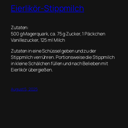
Eierlikör-Stippmilch
Zutaten:
500 g Magerquark, ca. 75 g Zucker, 1 Päckchen
Vanillezucker, 125 ml Milch
Zutaten in eine Schüssel geben und zu der
Stippmilch verrühren. Portionsweise die Stippmilch
in kleine Schälchen füllen und nach Belieben mit
Eierlikör übergießen.
August 5, 2025